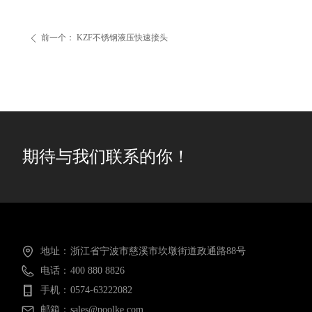
前一个：
KZF不锈钢液压快速接头
ꄴ
期待与我们联系的你！
地址：
浙江省宁波市慈溪市坎墩街道政通路88号
电话：
400 880 8826
手机：
0574-63222082
邮箱：
sales@poolke.com