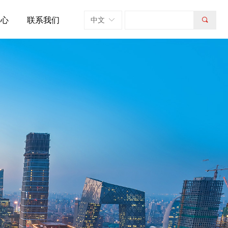
中心
联系我们
中文
ꀅ
끠